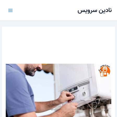
رش
Main
نادین سرویس
ه
Menu
حتوا
سرویس پکیج